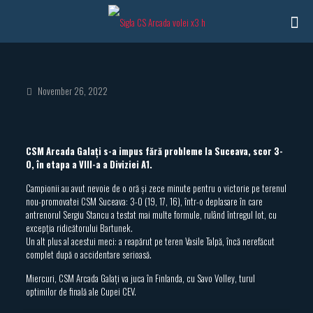
November 26, 2022
CSM Arcada Galați s-a impus fără probleme la Suceava, scor 3-
0, în etapa a VIII-a a Diviziei A1.
Campionii au avut nevoie de o oră și zece minute pentru o victorie pe terenul
nou-promovatei CSM Suceava: 3-0 (19, 17, 16), într-o deplasare în care
antrenorul Sergiu Stancu a testat mai multe formule, rulând întregul lot, cu
excepția ridicătorului Bartunek.
Un alt plus al acestui meci: a reapărut pe teren Vasile Talpă, încă nerefăcut
complet după o accidentare serioasă.
Miercuri, CSM Arcada Galați va juca în Finlanda, cu Savo Volley, turul
optimilor de finală ale Cupei CEV.