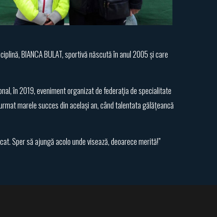
sciplină, BIANCA BULAT, sportivă născută în anul 2005 și care
ional, în 2019, eveniment organizat de federaţia de specialitate
. A urmat marele succes din același an, când talentata gălățeancă
icat. Sper să ajungă acolo unde visează, deoarece merită!”