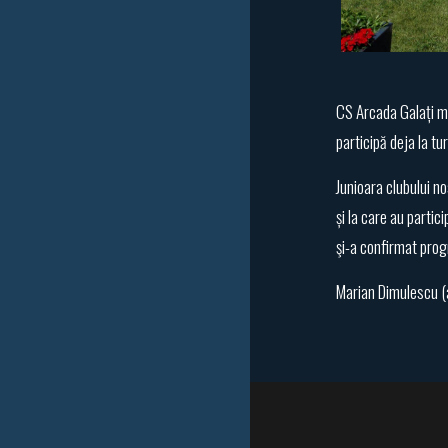
CS Arcada Galați mi
participă deja la tu
Junioara clubului n
și la care au parti
şi-a confirmat progr
Marian Dimulescu (a