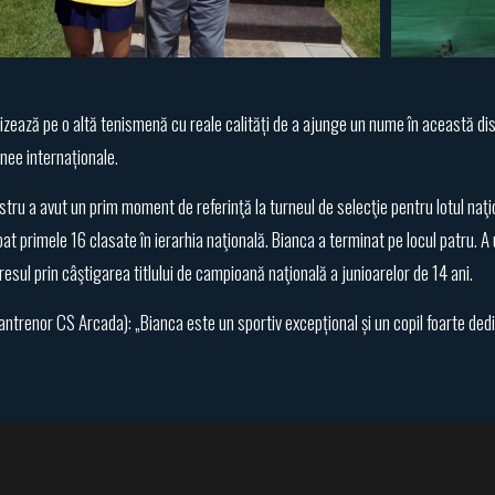
zează pe o altă tenismenă cu reale calități de a ajunge un nume în această di
rnee internaționale.
ostru a avut un prim moment de referinţă la turneul de selecţie pentru lotul naţ
cipat primele 16 clasate în ierarhia naţională. Bianca a terminat pe locul patru
esul prin câştigarea titlului de campioană naţională a junioarelor de 14 ani.
ntrenor CS Arcada): „Bianca este un sportiv excepțional și un copil foarte ded