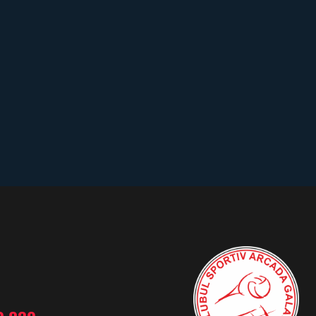
3, 2021
April 13, 2021
ia presei
Acreditări 15-17 aprili