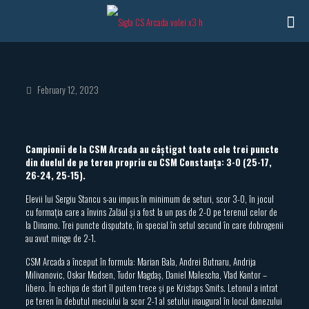
February 12, 2023
Campionii de la CSM Arcada au câștigat toate cele trei puncte
din duelul de pe teren propriu cu CSM Constanța: 3-0 (25-17,
26-24, 25-15).
Elevii lui Sergiu Stancu s-au impus în minimum de seturi, scor 3-0, în jocul
cu formația care a învins Zalăul și a fost la un pas de 2-0 pe terenul celor de
la Dinamo. Trei puncte disputate, în special în setul secund în care dobrogenii
au avut minge de 2-1.
CSM Arcada a început în formula: Marian Bala, Andrei Butnaru, Andrija
Milivanovic, Oskar Madsen, Tudor Magdaș, Daniel Malescha, Vlad Kantor –
libero. În echipa de start îl putem trece și pe Kristaps Smits. Letonul a intrat
pe teren în debutul meciului la scor 2-1 al setului inaugural în locul danezului