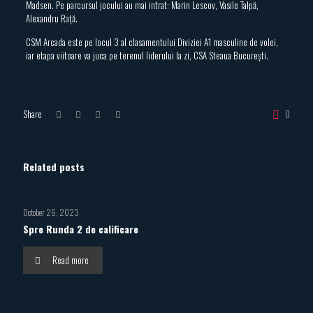
Madsen. Pe parcursul jocului au mai intrat: Marin Lescov, Vasile Talpă,
Alexandru Rață.
CSM Arcada este pe locul 3 al clasamentului Diviziei A1 masculine de volei,
iar etapa viitoare va juca pe terenul liderului la zi, CSA Steaua București.
Share
0
Related posts
October 26, 2023
Spre Runda 2 de calificare
Read more