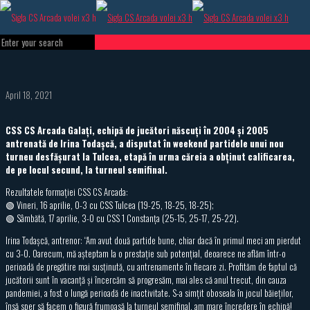
April 18, 2021
CSS CS Arcada Galați, echipă de jucători născuți în 2004 și 2005
antrenată de Irina Todașcă, a disputat în weekend partidele unui nou
turneu desfășurat la Tulcea, etapă în urma căreia a obținut calificarea,
de pe locul secund, la turneul semifinal.
Rezultatele formației CSS CS Arcada:
🟢 Vineri, 16 aprilie, 0-3 cu CSS Tulcea (19-25, 18-25, 18-25);
🟢 Sâmbătă, 17 aprilie, 3-0 cu CSS 1 Constanța (25-15, 25-17, 25-22).
Irina Todașcă, antrenor: “Am avut două partide bune, chiar dacă în primul meci am pierdut
cu 3-0. Oarecum, mă așteptam la o prestație sub potențial, deoarece ne aflăm într-o
perioadă de pregătire mai susținută, cu antrenamente în fiecare zi. Profităm de faptul că
jucătorii sunt în vacanță și încercăm să progresăm, mai ales că anul trecut, din cauza
pandemiei, a fost o lungă perioadă de inactivitate. S-a simțit oboseala în jocul băieților,
însă sper să facem o figură frumoasă la turneul semifinal, am mare încredere în echipă!