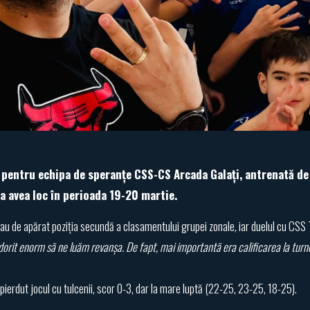
 pentru echipa de speranțe CSS-CS Arcada Galați, antrenată de A
va avea loc în perioada 19-20 martie.
veau de apărat poziția secundă a clasamentului grupei zonale, iar duelul cu CSS T
dorit enorm să ne luăm revanșa. De fapt, mai importantă era calificarea la turn
pierdut jocul cu tulcenii, scor 0-3, dar la mare luptă (22-25, 23-25, 18-25).