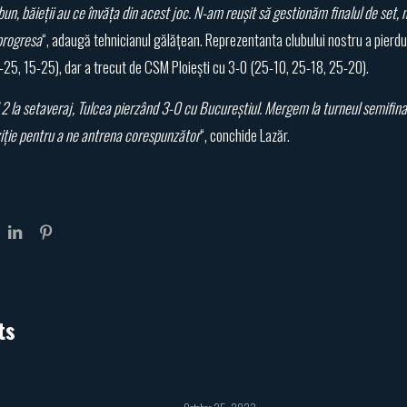
n, băieții au ce învăța din acest joc. N-am reușit să gestionăm finalul de set, nic
progresa
“, adaugă tehnicianul gălățean. Reprezentanta clubului nostru a pierdut 
-25, 15-25), dar a trecut de CSM Ploiești cu 3-0 (25-10, 25-18, 25-20).
2 la setaveraj, Tulcea pierzând 3-0 cu Bucureștiul. Mergem la turneul semifinal,
iție pentru a ne antrena corespunzător
“, conchide Lazăr.
ts