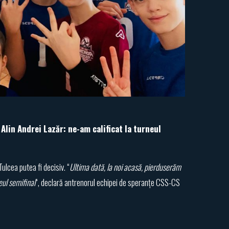
lin Andrei Lazăr: ne-am calificat la turneul
ulcea putea fi decisiv. “
Ultima dată, la noi acasă, pierduserăm
eul semifinal
“, declară antrenorul echipei de speranțe CSS-CS