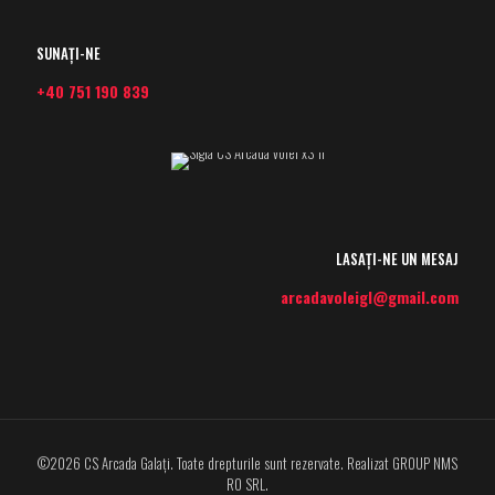
SUNAȚI-NE
+40 751 190 839
LASAȚI-NE UN MESAJ
arcadavoleigl@gmail.com
©
2026 CS Arcada Galați. Toate drepturile sunt rezervate. Realizat GROUP NMS
RO SRL.