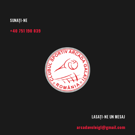
SUNAȚI-NE
+40 751 190 839
LASAȚI-NE UN MESAJ
arcadavoleigl@gmail.com